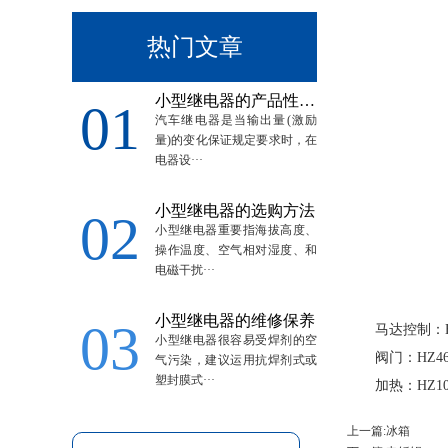
热门文章
小型继电器的产品性能介绍
01
汽车继电器是当输出量(激励
量)的变化保证规定要求时，在
电器设···
小型继电器的选购方法
02
小型继电器重要指海拔高度、
操作温度、空气相对湿度、和
电磁干扰···
小型继电器的维修保养
03
马达控制：HZ
小型继电器很容易受焊剂的空
阀门：HZ46
气污染，建议运用抗焊剂式或
塑封膜式···
加热：HZ10
上一篇:
冰箱